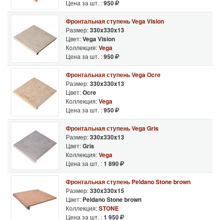
Цена за шт. :
950
пользоваться большой популярностью в погодных условиях
России.
Фронтальная ступень Vega Vision
Размер:
330x330x13
Цвет:
Vega Vision
Коллекция:
Vega
Цена за шт. :
950
Фронтальная ступень Vega Ocre
Размер:
330x330x13
Цвет:
Ocre
Коллекция:
Vega
Цена за шт. :
950
Фронтальная ступень Vega Gris
Размер:
330x330x13
Цвет:
Gris
Коллекция:
Vega
Цена за шт. :
1 890
Фронтальная ступень Peldano Stone brown
Размер:
330x330x15
Цвет:
Peldano Stone brown
Коллекция:
STONE
Цена за шт. :
1 950