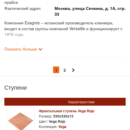
прайсе
Фактический адрес
Москва, улица Сечкина, д. 1А, стр.
33
Компания Exagres – испанский производитель клинкера,
входит в состав группы компаний Versatile и функционирует с
1976 года.
Сегодня фабрика может похвастаться производственными
Показать больше
площадями в 80 тысяч квадратных метров. Все производство
оборудовано по последнему слову техники.
Как сказано выше, основная специализация Exagres –
экструзионный клинкер, причем завод выпускает широкий
1
2
спектр такого вида продукции. А именно: ступени входные и
наружные, угловые ступени, различные виды плинтусов,
Ступени
подступенки, бордюры и многое другое.
Отличительная особенность ступеней от бренда Exagres –
Характеристики
повышенная морозостойкость. Если говорить конкретнее, то
изделия фабрики выдерживают до ста циклов замерзания и
Фронтальная ступень Vega Rojo
оттаивания.
Размер:
330x330x13
Цвет:
Vega Rojo
Коллекция:
Vega
Такие характеристики позволяют ступеням Exagres