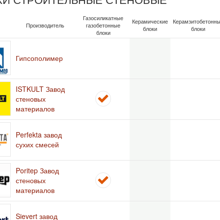
Газосиликатные
Керамические
Керамзитобетонн
Производитель
газобетонные
блоки
блоки
блоки
Гипсополимер
ISTKULT Завод
стеновых
материалов
Perfekta завод
сухих смесей
Poritep Завод
стеновых
материалов
Sievert завод