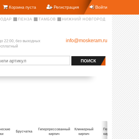
Регистрация
Войти
Корзина пуста
НОДАР
ПЕНЗА
ТАМБОВ
НИЖНИЙ НОВГОРОД
info@moskeram.ru
до 22:00, без выходных
бесплатный
ческие
Гиперпрессованный
Клинкерный
Печной
Ручна
Брусчатка
ки
кирпич
кирпич
кирпич
формов