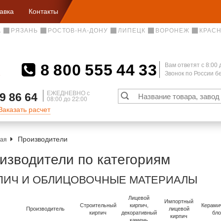
авка
Контакты
А
РЯЗАНЬ
РОСТОВ-НА-ДОНУ
ЛИПЕЦК
ВОРОНЕЖ
КРАС
8 800 555 44 33
Вам ответят c 8:00 
Звонок по России 
А
ЕЖЕДНЕВНО с
9 86 64
08:00 до 22:00
Заказать расчет
Производители
ная
изводители по категориям
ПИЧ И ОБЛИЦОВОЧНЫЕ МАТЕРИАЛЫ
Лицевой
Импортный
Строительный
кирпич,
Керами
Производитель
лицевой
кирпич
декоративный
бло
кирпич
камень