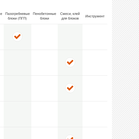
ые
Пазогребневые
Пенобетонные
Смеси, клей
Инструмент
блоки (ПГП)
блоки
для блоков