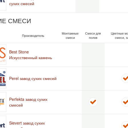
сухих смесей
ИЕ СМЕСИ
Монтажные
Смеси для
Цветные м
Производитель
смеси
полов
смеси, з
Best Stone
Искусственный камень
Perel завод сухих смесей
Perfekta завод сухих
смесей
Sievert завод сухих