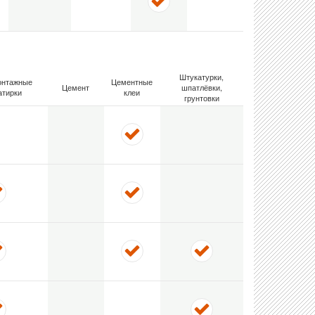
Штукатурки,
онтажные
Цементные
Цемент
шпатлёвки,
атирки
клеи
грунтовки