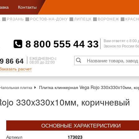
авка
Контакты
А
РЯЗАНЬ
РОСТОВ-НА-ДОНУ
ЛИПЕЦК
ВОРОНЕЖ
КРАС
8 800 555 44 33
Вам ответят c 8:00 
Звонок по России 
А
ЕЖЕДНЕВНО с
9 86 64
08:00 до 22:00
Заказать расчет
Плитка клинкерная Vega Rojo 330x330x10мм, ко
Напольная плитка
Rojo 330x330x10мм, коричневый
ОСНОВНЫЕ ХАРАКТЕРИСТИКИ
Артикул
173023