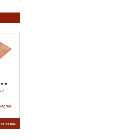
Rojo
30
xagres
на за шт.