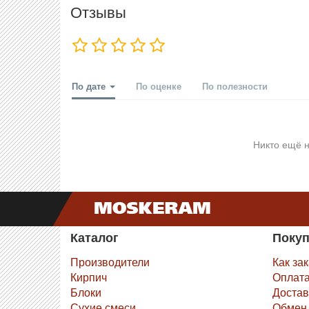
Отзывы
По дате
По оценке
По полезности
Никто ещё н
Каталог
Поку
Производители
Как за
Кирпич
Оплат
Блоки
Достав
Сухие смеси
Обмен 