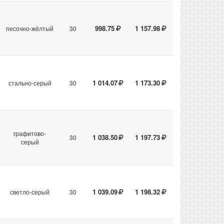
998.75
1 157.98
песочно-жёлтый
30
1 014.07
1 173.30
стально-серый
30
графитово-
1 038.50
1 197.73
30
серый
1 039.09
1 198.32
светло-серый
30