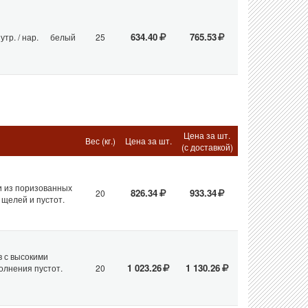
634.40
765.53
утр. / нар.
белый
25
Цена за шт.
Вес (кг.)
Цена за шт.
(с доставкой)
и из поризованных
826.34
933.34
20
щелей и пустот.
в с высокими
1 023.26
1 130.26
олнения пустот.
20