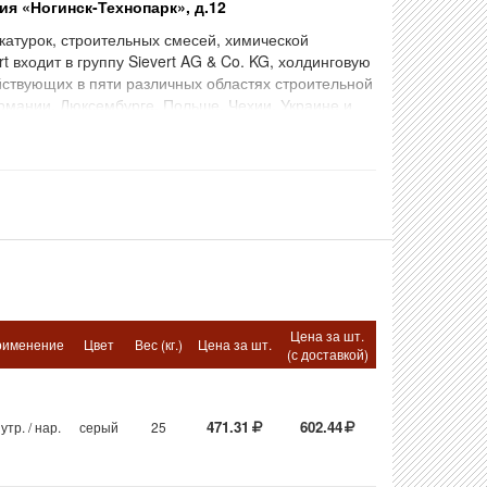
я «Ногинск-Технопарк», д.12
катурок, строительных смесей, химической
 входит в группу Sievert AG & Co. KG, холдинговую
твующих в пяти различных областях строительной
рмании, Люксембурге, Польше, Чехии, Украине и
Цена за шт.
рименение
Цвет
Вес (кг.)
Цена за шт.
(с доставкой)
471.31
602.44
утр. / нар.
серый
25