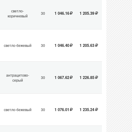
светло-
1 046.16
1 205.39
30
коричневый
1 046.40
1 205.63
светло-бежевый
30
антрацитово-
1 067.62
1 226.85
30
серый
1 076.01
1 235.24
светло-бежевый
30