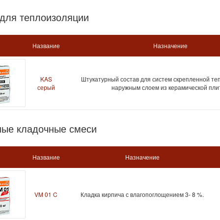
для теплоизоляции
Название
Назначение
KAS
Штукатурный состав для систем скрепленной те
серый
наружным слоем из керамической плит
ные кладочные смеси
Название
Назначение
VM 01 C
Кладка кирпича с влагопоглощением 3- 8 %.