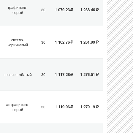
графитово-
1 079.23
1 238.46
30
серый
светло-
1 102.76
1 261.99
30
коричневый
1 117.28
1 276.51
песочно-жёлтый
30
антрацитово-
1 119.96
1 279.19
30
серый