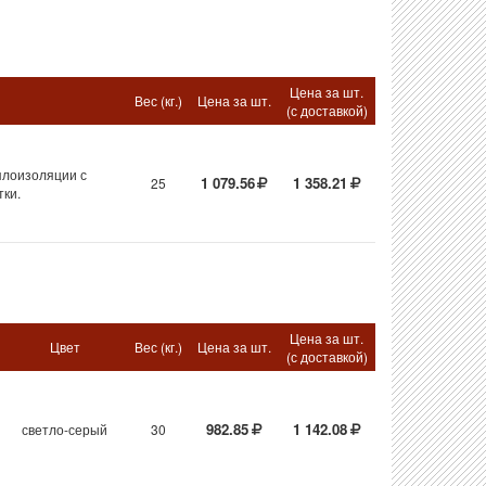
Цена за шт.
Вес (кг.)
Цена за шт.
(с доставкой)
плоизоляции с
1 079.56
1 358.21
25
ки.
Цена за шт.
Цвет
Вес (кг.)
Цена за шт.
(с доставкой)
982.85
1 142.08
светло-серый
30