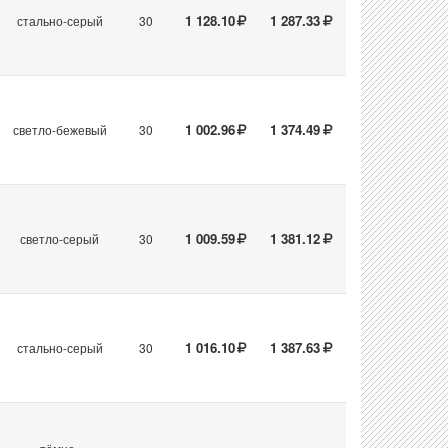
1 128.10
1 287.33
стально-серый
30
1 002.96
1 374.49
светло-бежевый
30
1 009.59
1 381.12
светло-серый
30
1 016.10
1 387.63
стально-серый
30