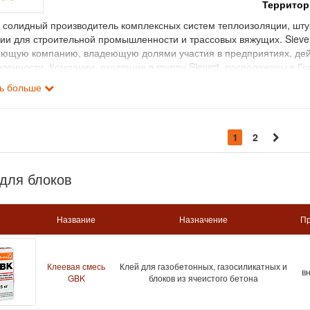
Территори
 - солидный производитель комплексных систем теплоизоляции, шту
ии для строительной промышленности и трассовых вяжущих. Sievert
ющую компанию, владеющую долями участия в предприятиях, дейс
енности. Компании, входящие в группу Sievert, расположены в Ге
 Всего в группу входят 110 предприятий.
ть больше
1
2
для блоков
Название
Назначение
П
Клеевая смесь
Клей для газобетонных, газосиликатных и
вн
GBK
блоков из ячеистого бетона