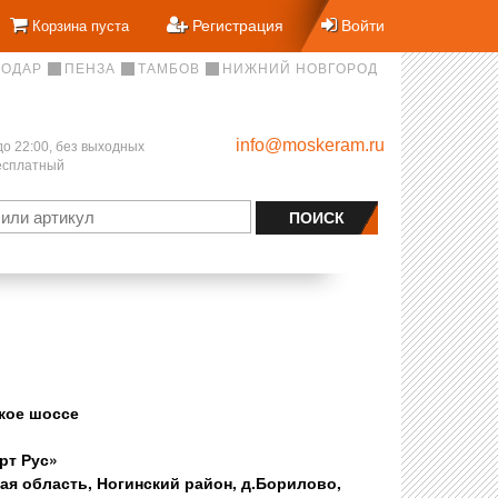
Регистрация
Войти
Корзина пуста
НОДАР
ПЕНЗА
ТАМБОВ
НИЖНИЙ НОВГОРОД
info@moskeram.ru
до 22:00, без выходных
бесплатный
кое шоссе
рт Рус»
ая область, Ногинский район, д.Борилово,