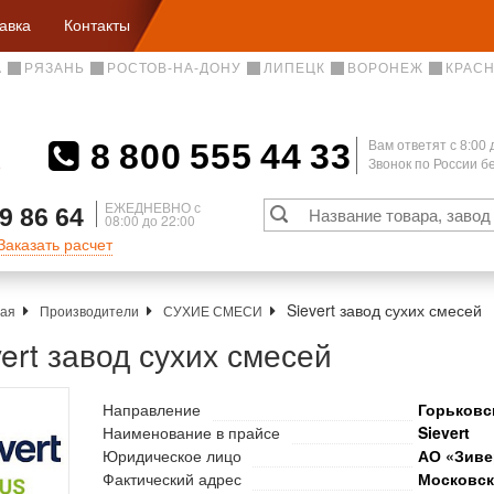
авка
Контакты
А
РЯЗАНЬ
РОСТОВ-НА-ДОНУ
ЛИПЕЦК
ВОРОНЕЖ
КРАС
8 800 555 44 33
Вам ответят c 8:00 
Звонок по России 
А
ЕЖЕДНЕВНО с
9 86 64
08:00 до 22:00
Заказать расчет
Sievert завод сухих смесей
ная
Производители
СУХИЕ СМЕСИ
vert завод сухих смесей
Направление
Горьковс
Наименование в прайсе
Sievert
Юридическое лицо
АО «Зиве
Фактический адрес
Московск