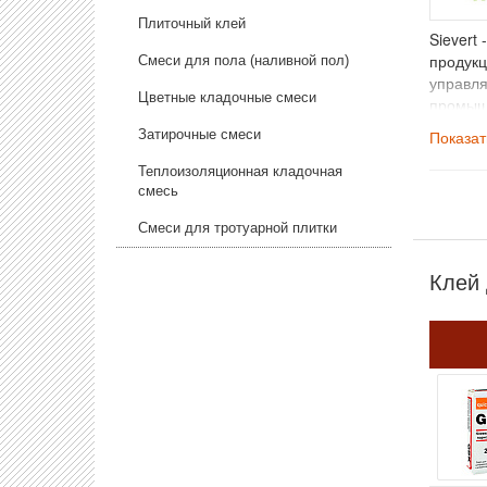
Плиточный клей
Sievert
продукц
Смеси для пола (наливной пол)
управля
Цветные кладочные смеси
промышл
России.
Затирочные смеси
Показа
Теплоизоляционная кладочная
смесь
Смеси для тротуарной плитки
Клей 