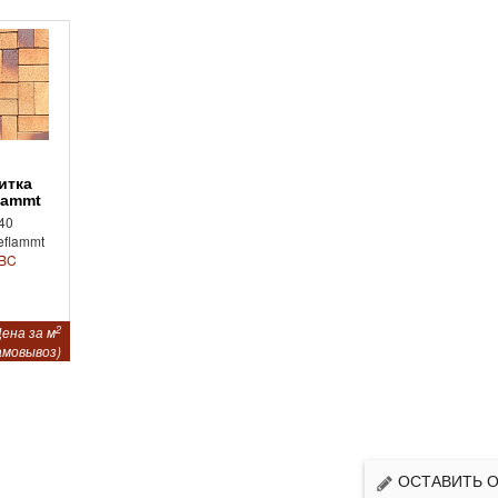
lammt
40
eflammt
BC
2
ена за м
амовывоз)
ОСТАВИТЬ 