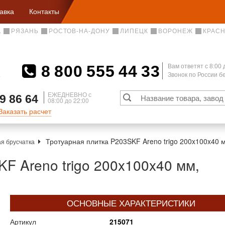
авка
Контакты
А
РЯЗАНЬ
РОСТОВ-НА-ДОНУ
ЛИПЕЦК
ВОРОНЕЖ
КРАС
8 800 555 44 33
Вам ответят c 8:00 
Звонок по России 
А
ЕЖЕДНЕВНО с
9 86 64
08:00 до 22:00
Заказать расчет
Тротуарная плитка P203SKF Areno trigo 200x100x40 
я брусчатка
F Areno trigo 200x100x40 мм,
ОСНОВНЫЕ ХАРАКТЕРИСТИКИ
Артикул
215071