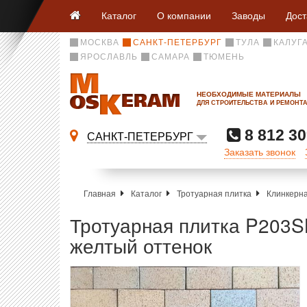
Каталог
О компании
Заводы
Дост
МОСКВА
САНКТ-ПЕТЕРБУРГ
ТУЛА
КАЛУГ
ЯРОСЛАВЛЬ
САМАРА
ТЮМЕНЬ
НЕОБХОДИМЫЕ МАТЕРИАЛЫ
ДЛЯ СТРОИТЕЛЬСТВА И РЕМОНТ
8 812 30
САНКТ-ПЕТЕРБУРГ
Заказать звонок
Главная
Каталог
Тротуарная плитка
Клинкерна
Тротуарная плитка P203SK
желтый оттенок