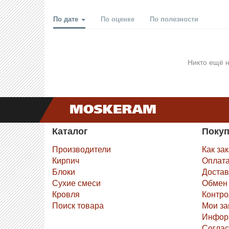
По дате
По оценке
По полезности
Никто ещё н
Каталог
Поку
Производители
Как за
Кирпич
Оплат
Блоки
Достав
Сухие смеси
Обмен 
Кровля
Контро
Поиск товара
Мои за
Инфор
Соглас