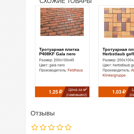
СХОЖИЕ ТОВАРЫ
Тротуарная плитка
Тротуарная плитка
P408KF Gala nero
Herbstlaub gef
Размер: 200x100x45
Размер: 200x100x
Цвет: gala nero
Цвет: herbstlaub g
Производитель:
Feldhaus
Производитель:
A
Klinkergruppe
2
Цена за м
Ц
1.25
1.03
(самовывоз)
(с
Отзывы