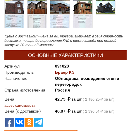
"Цена с доставкой" - цена за ед. товара, включает в себя стоимость
доставки товара до пересечения КАД и шоссе завода при полной
загрузке 20-тонной машины.
ОСНОВНЫЕ ХАРАКТЕРИСТИКИ
Артикул
091023
Производитель
Браер КЗ
Назначение
Облицовка, возведение стен и
перегородок
Страна изготовления
Россия
Цена
42.75
2
за шт
(
2 180.25
за м
)
адрес самовывоза
Цена (с доставкой)
46.87
2
за шт
(
2 390.51
за м
)