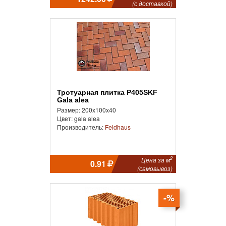
(с доставкой)
Тротуарная плитка P405SKF
Gala alea
Размер: 200x100x40
Цвет: gala alea
Производитель:
Feldhaus
2
Цена за м
0.91
(самовывоз)
-%