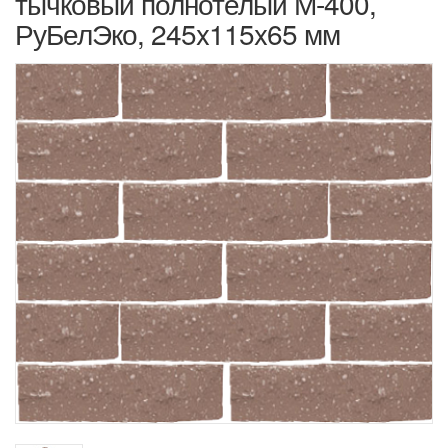
тычковый полнотелый М-400,
РуБелЭко, 245x115x65 мм