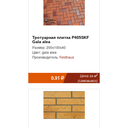
Тротуарная плитка P405SKF
Gala alea
Размер: 200x100x40
Цвет: gala alea
Производитель:
Feldhaus
2
Цена за м
0.91
(самовывоз)