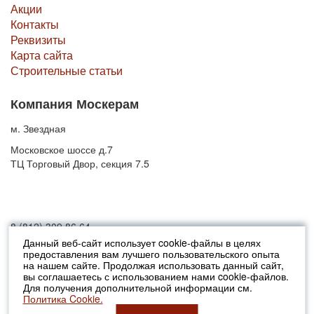
Акции
Контакты
Реквизиты
Карта сайта
Строительные статьи
Компания Москерам
м. Звездная
Московское шоссе д.7
ТЦ Торговый Двор, секция 7.5
8 (812) 309 86 64
Данный веб-сайт использует cookie-файлы в целях
предоставления вам лучшего пользовательского опыта
© 2010-2026 Москерам
на нашем сайте. Продолжая использовать данный сайт,
Указанные на сайте цены не являются публичной офертой (ст.435 ГК
вы соглашаетесь с использованием нами cookie-файлов.
РФ).
Для получения дополнительной информации см.
Стоимость и наличие товара просьба уточнять в офисах продаж....
Политика Cookie.