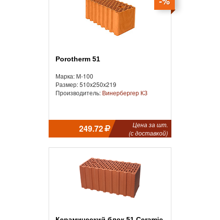
-%
Porotherm 51
Марка: М-100
Размер: 510x250x219
Производитель:
Винербергер КЗ
Цена за шт.
249.72
(с доставкой)
Керамический блок 51 Ceramic