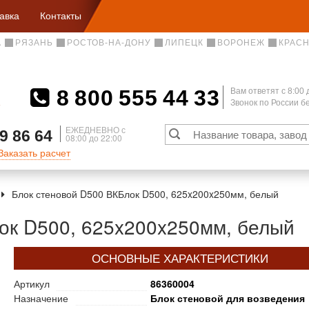
авка
Контакты
А
РЯЗАНЬ
РОСТОВ-НА-ДОНУ
ЛИПЕЦК
ВОРОНЕЖ
КРАС
8 800 555 44 33
Вам ответят c 8:00 
Звонок по России 
А
ЕЖЕДНЕВНО с
9 86 64
08:00 до 22:00
Заказать расчет
Блок стеновой D500 ВКБлок D500, 625x200x250мм, белый
ок D500, 625x200x250мм, белый
ОСНОВНЫЕ ХАРАКТЕРИСТИКИ
Артикул
86360004
Назначение
Блок стеновой для возведения