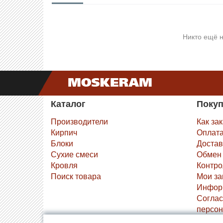
Никто ещё н
Каталог
Поку
Производители
Как за
Кирпич
Оплат
Блоки
Достав
Сухие смеси
Обмен 
Кровля
Контро
Поиск товара
Мои за
Инфор
Соглас
персон