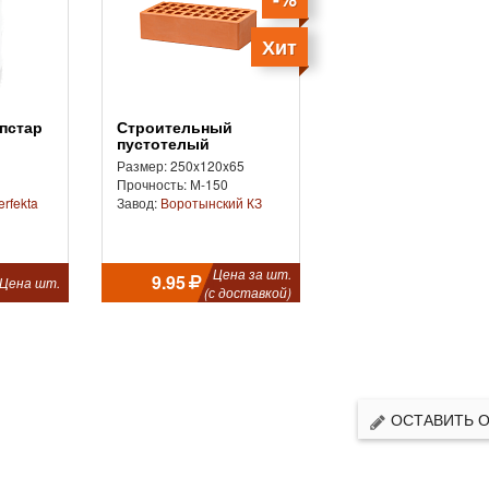
Хит
Строительный
пустотелый
Размер: 250x120x65
Прочность: М-150
erfekta
Завод:
Воротынский КЗ
Цена за шт.
9.95
Цена шт.
(с доставкой)
ОСТАВИТЬ 