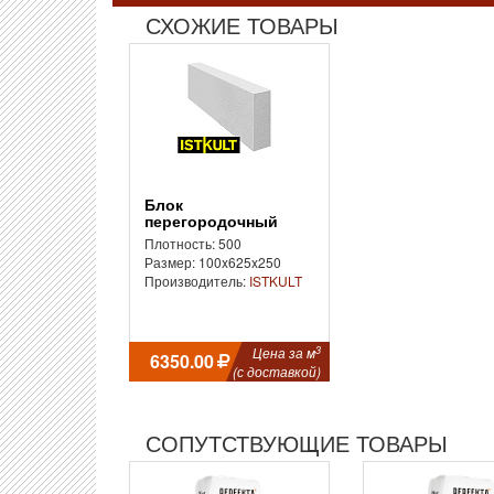
СХОЖИЕ ТОВАРЫ
Блок
перегородочный
D500 ISTKULT
Плотность: 500
Размер: 100x625x250
Производитель:
ISTKULT
3
Цена за м
6350.00
(с доставкой)
СОПУТСТВУЮЩИЕ ТОВАРЫ