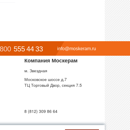
 800
555 44 33
info@moskeram.ru
Компания Москерам
м. Звездная
Московское шоссе д.7
ТЦ Торговый Двор, секция 7.5
8 (812) 309 86 64